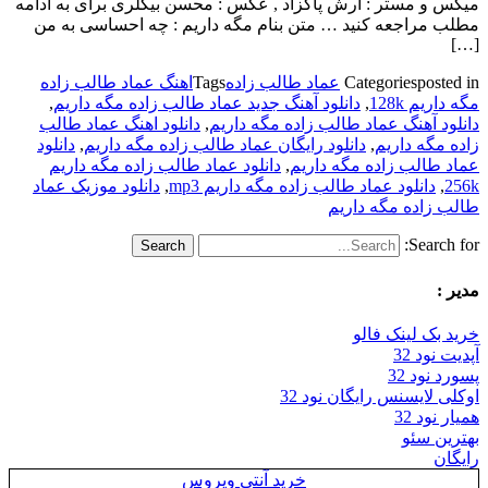
میکس و مستر : آرش پاکزاد , عکس : محسن بیگلری برای به ادامه
مطلب مراجعه کنید … متن بنام مگه داریم : چه احساسی به من
[…]
posted in
Categories
عماد طالب زاده
Tags
اهنگ عماد طالب زاده
مگه داریم 128k
,
دانلود آهنگ جدید عماد طالب زاده مگه داریم
,
دانلود آهنگ عماد طالب زاده مگه داریم
,
دانلود اهنگ عماد طالب
زاده مگه داریم
,
دانلود رایگان عماد طالب زاده مگه داریم
,
دانلود
عماد طالب زاده مگه داریم
,
دانلود عماد طالب زاده مگه داریم
256k
,
دانلود عماد طالب زاده مگه داریم mp3
,
دانلود موزیک عماد
طالب زاده مگه داریم
Search for:
مدیر :
خرید بک لینک فالو
آپدیت نود 32
پسورد نود 32
اوکلی لایسنس رایگان نود 32
همیار نود 32
بهترین سئو
رایگان
خرید آنتی ویروس