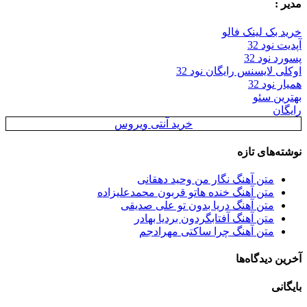
مدیر :
خرید بک لینک فالو
آپدیت نود 32
پسورد نود 32
اوکلی لایسنس رایگان نود 32
همیار نود 32
بهترین سئو
رایگان
خرید آنتی ویروس
نوشته‌های تازه
متن آهنگ نگار من وحید دهقانی
متن آهنگ خنده هاتو قربون محمدعلیزاده
متن آهنگ دریا بدون تو علی صدیقی
متن آهنگ آفتابگردون بردیا بهادر
متن آهنگ چرا ساکتی مهرادجم
آخرین دیدگاه‌ها
بایگانی