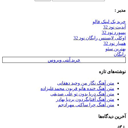
دیر :
رید بک لینک فالو
پدیت نود 32
سورد نود 32
وکلی لایسنس رایگان نود 32
میار نود 32
هترین سئو
ایگان
خرید آنتی ویروس
وشته‌های تازه
متن آهنگ نگار من وحید دهقانی
متن آهنگ خنده هاتو قربون محمدعلیزاده
متن آهنگ دریا بدون تو علی صدیقی
متن آهنگ آفتابگردون بردیا بهادر
متن آهنگ چرا ساکتی مهرادجم
خرین دیدگاه‌ها
ایگانی