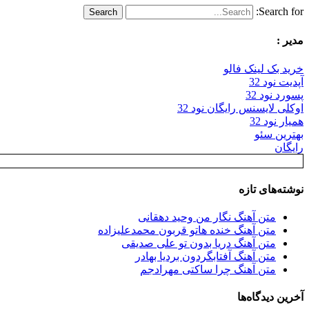
Search for:
مدیر :
خرید بک لینک فالو
آپدیت نود 32
پسورد نود 32
اوکلی لایسنس رایگان نود 32
همیار نود 32
بهترین سئو
رایگان
نوشته‌های تازه
متن آهنگ نگار من وحید دهقانی
متن آهنگ خنده هاتو قربون محمدعلیزاده
متن آهنگ دریا بدون تو علی صدیقی
متن آهنگ آفتابگردون بردیا بهادر
متن آهنگ چرا ساکتی مهرادجم
آخرین دیدگاه‌ها