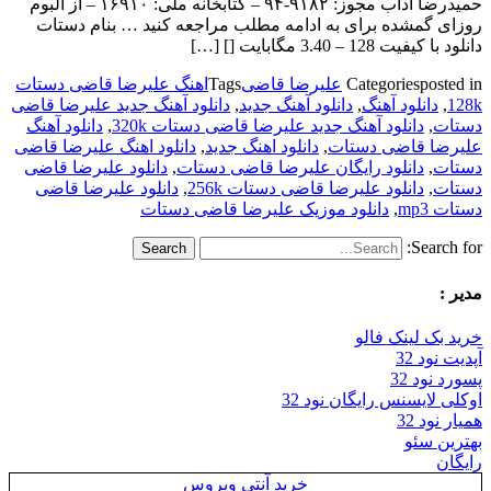
حمیدرضا آداب مجوز: ۹۱۸۲-۹۴ – کتابخانه ملی: ۱۶۹۱۰ – از آلبوم
روزای گمشده برای به ادامه مطلب مراجعه کنید … بنام دستات
دانلود با کیفیت 128 – 3.40 مگابایت [] […]
posted in
Categories
علیرضا قاضی
Tags
اهنگ علیرضا قاضی دستات
128k
,
دانلود آهنگ
,
دانلود آهنگ جدید
,
دانلود آهنگ جدید علیرضا قاضی
دستات
,
دانلود آهنگ جدید علیرضا قاضی دستات 320k
,
دانلود آهنگ
علیرضا قاضی دستات
,
دانلود اهنگ جدید
,
دانلود اهنگ علیرضا قاضی
دستات
,
دانلود رایگان علیرضا قاضی دستات
,
دانلود علیرضا قاضی
دستات
,
دانلود علیرضا قاضی دستات 256k
,
دانلود علیرضا قاضی
دستات mp3
,
دانلود موزیک علیرضا قاضی دستات
Search for:
مدیر :
خرید بک لینک فالو
آپدیت نود 32
پسورد نود 32
اوکلی لایسنس رایگان نود 32
همیار نود 32
بهترین سئو
رایگان
خرید آنتی ویروس