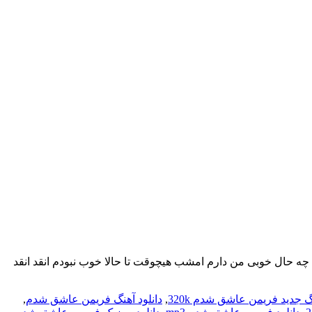
ید فریمن بنام عاشق شدم : چه حال خوبی من دارم امشب هیچوقت تا حالا خوب نبودم انقد انقد
گ جدید فریمن عاشق شدم 320k
,
دانلود آهنگ فریمن عاشق شدم
,