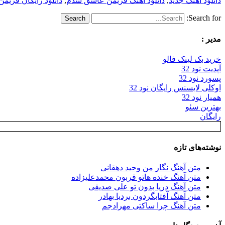
دانلود اهنگ جدید
,
دانلود اهنگ فریمن عاشق شدم
,
دانلود رایگان فری
Search for:
مدیر :
خرید بک لینک فالو
آپدیت نود 32
پسورد نود 32
اوکلی لایسنس رایگان نود 32
همیار نود 32
بهترین سئو
رایگان
نوشته‌های تازه
متن آهنگ نگار من وحید دهقانی
متن آهنگ خنده هاتو قربون محمدعلیزاده
متن آهنگ دریا بدون تو علی صدیقی
متن آهنگ آفتابگردون بردیا بهادر
متن آهنگ چرا ساکتی مهرادجم