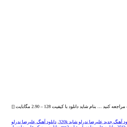
علیرضا ندرلو بنام شاید با بالاترین کیفیت – Shayad ترانه و آهنگساز: علیرضا ندرلو , تنظیم و میکس مستر: حامد محبی برای به ادامه مطلب مراجعه کنید … بنام شاید دانلود با کیفیت 128 – 2.90 مگابایت []
ود آهنگ جدید علیرضا ندرلو شاید 320k
,
دانلود آهنگ علیرضا ندرلو