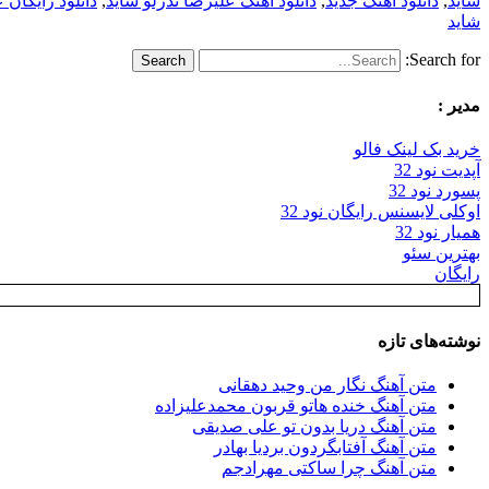
شاید
,
دانلود اهنگ جدید
,
دانلود اهنگ علیرضا ندرلو شاید
,
دانلود رایگان 
شاید
Search for:
مدیر :
خرید بک لینک فالو
آپدیت نود 32
پسورد نود 32
اوکلی لایسنس رایگان نود 32
همیار نود 32
بهترین سئو
رایگان
نوشته‌های تازه
متن آهنگ نگار من وحید دهقانی
متن آهنگ خنده هاتو قربون محمدعلیزاده
متن آهنگ دریا بدون تو علی صدیقی
متن آهنگ آفتابگردون بردیا بهادر
متن آهنگ چرا ساکتی مهرادجم