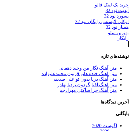
خرید بک لینک فالو
آپدیت نود 32
پسورد نود 32
اوکلی لایسنس رایگان نود 32
همیار نود 32
بهترین سئو
رایگان
نوشته‌های تازه
متن آهنگ نگار من وحید دهقانی
متن آهنگ خنده هاتو قربون محمدعلیزاده
متن آهنگ دریا بدون تو علی صدیقی
متن آهنگ آفتابگردون بردیا بهادر
متن آهنگ چرا ساکتی مهرادجم
آخرین دیدگاه‌ها
بایگانی
آگوست 2020