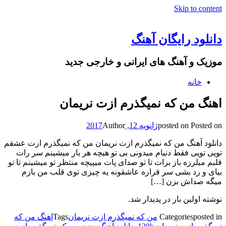
Skip to content
دانلود رایگان آهنگ
موزیک و آهنگ های ایرانی و خارجی جدید
خانه
اهنگ من که نمیگذرم ازت نریمان
Posted on
posted on
ژانویه 12, 2017
Author
دانلود آهنگ من که نمیگذرم ازت نریمان من که نمیگذرم ازت عشقم
تویی تویی فقط دنیام میدونی بی تو هیچه هر بار میشینم سر رات
قلبم میلرزه باز برات تا تو صدای پات میپیچه منتظر تو میشینم تا تو
بیای و رد بشی سر قراره عاشقونه یه چیزی توی قلب من بازم
میگه صداش بزن […]
نوشته اولین بار در پدیدار شد.
posted in
Categories
من که نمیگذرم ازت نریمان
Tags
اهنگ من که